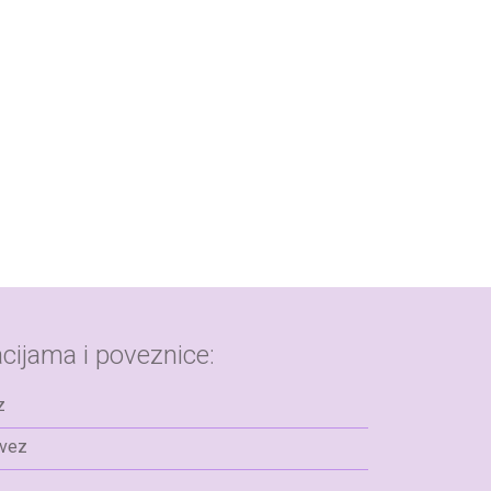
cijama i poveznice:
z
avez