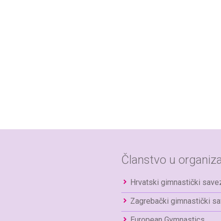
Članstvo u organiza
Hrvatski gimnastički save
Zagrebački gimnastički s
European Gymnastics