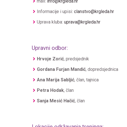
mail:
info@krgleda.hr
Informacije i upisi:
clanstvo@krgleda.hr
Uprava kluba:
uprava@krgleda.hr
Upravni odbor:
Hrvoje Zorić
, predsjednik
Gordana Furjan Mandić
, dopredsjednica
Ana Marija Sabljić
, član, tajnica
Petra Hodak
, član
Sanja Mesić Hačić
, član
Lokacije održavanja treninga: