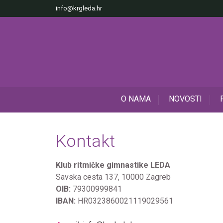
info@krgleda.hr
O NAMA
NOVOSTI
Kontakt
Klub ritmičke gimnastike LEDA
Savska cesta 137, 10000 Zagreb
OIB:
79300999841
IBAN:
HR0323860021119029561