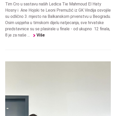
Tim Cro u sastavu naših Ledica Tie Mahmoud El Haty
Hosny i Ane Hojski te Leoni Premužić iz GK Vindija osvojile
su odlično 3. mjesto na Balkanskom prvenstvu u Beogradu.
Osim uspjeha u timskom dijelu natjecanja, sve hrvatske
predstavnice su se plasirale u finale - od ukupno 12 finala,
8 je za naše ...
Više