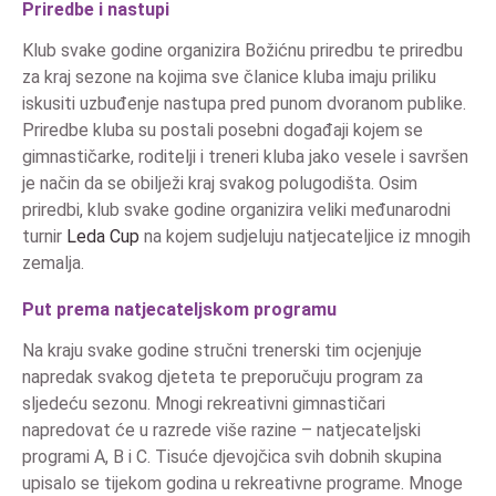
Priredbe i nastupi
Klub svake godine organizira Božićnu priredbu te priredbu
za kraj sezone na kojima sve članice kluba imaju priliku
iskusiti uzbuđenje nastupa pred punom dvoranom publike.
Priredbe kluba su postali posebni događaji kojem se
gimnastičarke, roditelji i treneri kluba jako vesele i savršen
je način da se obilježi kraj svakog polugodišta. Osim
priredbi, klub svake godine organizira veliki međunarodni
turnir
Leda Cup
na kojem sudjeluju natjecateljice iz mnogih
zemalja.
Put prema natjecateljskom programu
Na kraju svake godine stručni trenerski tim ocjenjuje
napredak svakog djeteta te preporučuju program za
sljedeću sezonu. Mnogi rekreativni gimnastičari
napredovat će u razrede više razine – natjecateljski
programi A, B i C. Tisuće djevojčica svih dobnih skupina
upisalo se tijekom godina u rekreativne programe. Mnoge