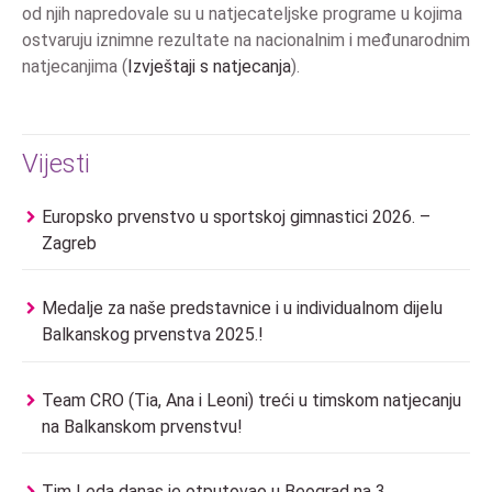
od njih napredovale su u natjecateljske programe u kojima
ostvaruju iznimne rezultate na nacionalnim i međunarodnim
natjecanjima (
Izvještaji s natjecanja
).
Vijesti
Europsko prvenstvo u sportskoj gimnastici 2026. –
Zagreb
Medalje za naše predstavnice i u individualnom dijelu
Balkanskog prvenstva 2025.!
Team CRO (Tia, Ana i Leoni) treći u timskom natjecanju
na Balkanskom prvenstvu!
Tim Leda danas je otputovao u Beograd na 3.