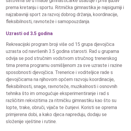
satovima se u mlade gimnastičarke usađuje i prva ljubav
prema kretanju i sportu. Ritmička gimnastika je najsigurniji i
najzabavniji sport za razvoj dobrog držanja, koordinacije,
fleksibilnosti, ravnoteže i samopouzdanja.
Uzrasti od 3.5 godina
Rekreacijski program broji više od 15 grupa djevojčica
uzrasta od navršenih 3.5 godina starosti. Rad u grupama
odvija se pod stručnim vodstvom stručnog trenerskog
tima prema programu osmišljenom za sve uzraste i razine
sposobnosti djevojčica. Trenerice i voditeljice rade s
djevojčicama na njihovom općem razvoju koordinacije,
fleksibilnosti, snage, ravnoteže, muzikalnosti i osnovnih
tehnika što im omogućuje eksperimentiranje i rad s
različitim rekvizitima za ritmičku gimnastiku kao što su
lopte, trake, obruči, vijača te čunjevi. Koristi se oprema
primjerena dobi, a kako djeca napreduju, dodaju se
složenije vještine i rutine.