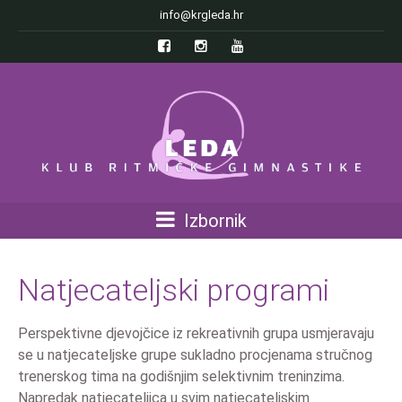
info@krgleda.hr
Izbornik
Natjecateljski programi
Perspektivne djevojčice iz rekreativnih grupa usmjeravaju
se u natjecateljske grupe sukladno procjenama stručnog
trenerskog tima na godišnjim selektivnim treninzima.
Napredak natjecateljica u svim natjecateljskim