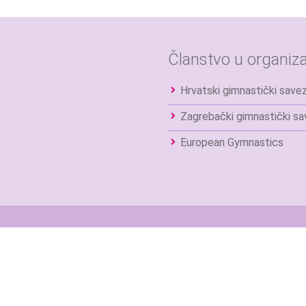
Članstvo u organiza
Hrvatski gimnastički save
Zagrebački gimnastički s
European Gymnastics