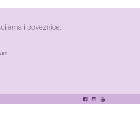
cijama i poveznice:
z
avez