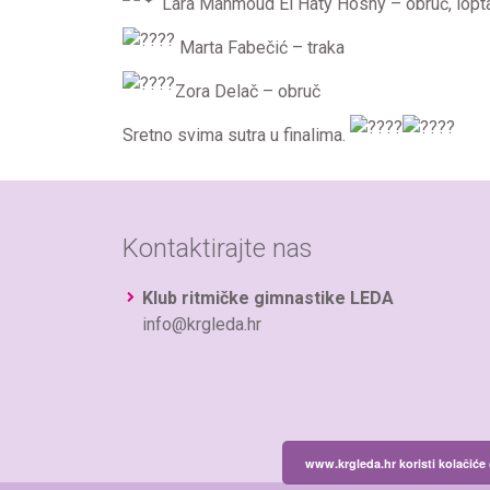
Lara
Mahmoud El Haty Hosny
– obruč, lopta
Marta Fabečić – traka
Zora Delač – obruč
Sretno svima sutra u finalima.
Kontaktirajte nas
Klub ritmičke gimnastike LEDA
info@krgleda.hr
www.krgleda.hr koristi kolačiće