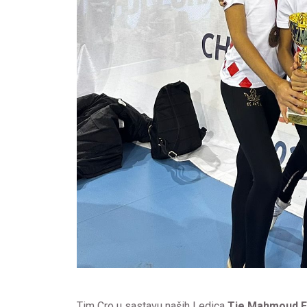
Tim Cro u sastavu naših Ledica
Tie Mahmoud E