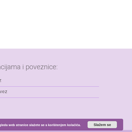
cijama i poveznice:
z
avez
Slažem se
gleda web stranice slažete se s korištenjem kolačića.