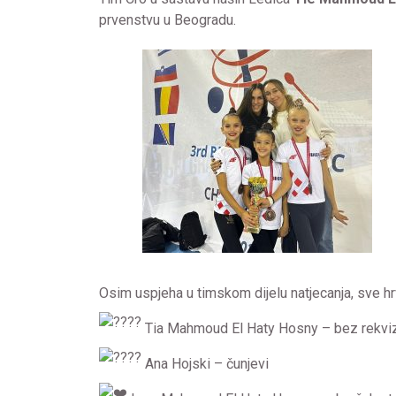
prvenstvu u Beogradu.
Osim uspjeha u timskom dijelu natjecanja, sve hr
Tia
Mahmoud El Haty Hosny
– bez rekviz
Ana Hojski – čunjevi