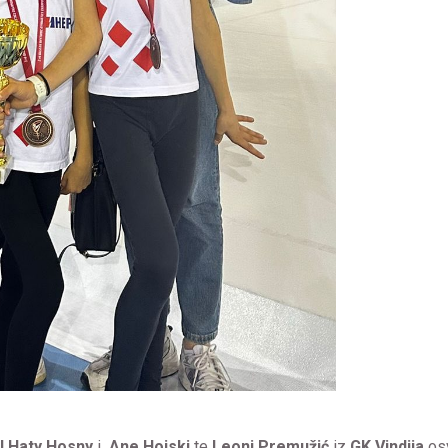
l Haty Hosny
i
Ane Hojski
te
Leoni Premužić
iz
GK Vindija
osv