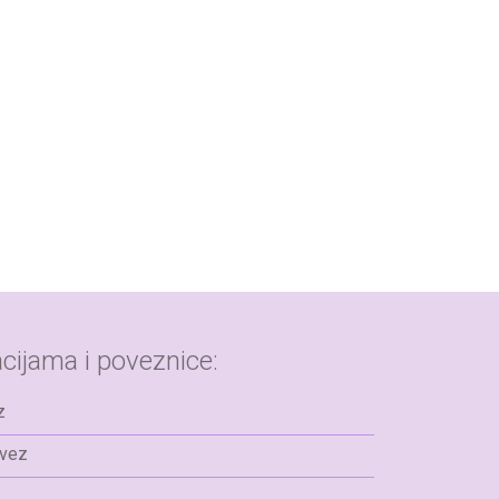
cijama i poveznice:
z
avez