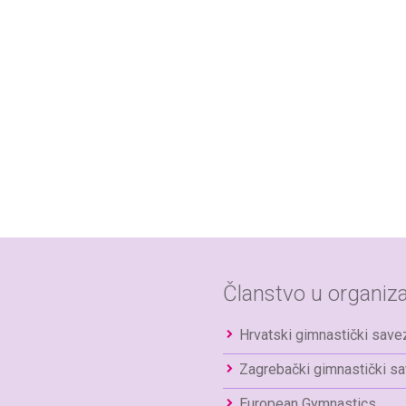
Članstvo u organiza
Hrvatski gimnastički save
Zagrebački gimnastički s
European Gymnastics