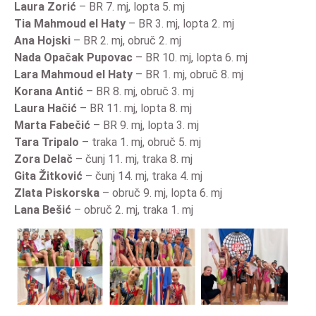
Laura Zorić
– BR 7. mj, lopta 5. mj
Tia Mahmoud el Haty
– BR 3. mj, lopta 2. mj
Ana Hojski
– BR 2. mj, obruč 2. mj
Nada Opačak Pupovac
– BR 10. mj, lopta 6. mj
Lara Mahmoud el Haty
– BR 1. mj, obruč 8. mj
Korana Antić
– BR 8. mj, obruč 3. mj
Laura Hačić
– BR 11. mj, lopta 8. mj
Marta Fabečić
– BR 9. mj, lopta 3. mj
Tara Tripalo
– traka 1. mj, obruč 5. mj
Zora Delač
– čunj 11. mj, traka 8. mj
Gita Žitković
– čunj 14. mj, traka 4. mj
Zlata Piskorska
– obruč 9. mj, lopta 6. mj
Lana Bešić
– obruč 2. mj, traka 1. mj