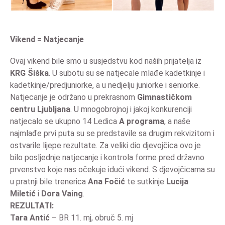
Vikend = Natjecanje
Ovaj vikend bile smo u susjedstvu kod naših prijatelja iz
KRG Šiška
. U subotu su se natjecale mlađe kadetkinje i
kadetkinje/predjuniorke, a u nedjelju juniorke i seniorke.
Natjecanje je održano u prekrasnom
Gimnastičkom
centru Ljubljana
. U mnogobrojnoj i jakoj konkurenciji
natjecalo se ukupno 14 Ledica
A programa
, a naše
najmlađe prvi puta su se predstavile sa drugim rekvizitom i
ostvarile lijepe rezultate. Za veliki dio djevojčica ovo je
bilo posljednje natjecanje i kontrola forme pred državno
prvenstvo koje nas očekuje idući vikend. S djevojčicama su
u pratnji bile trenerica
Ana Fočić
te sutkinje
Lucija
Miletić
i
Dora Vaing
.
REZULTATI:
Tara Antić
– BR 11. mj, obruč 5. mj