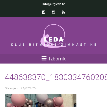
info@krgleda.hr
Izbornik
448638370_183033476020
Objavljeno: 24/07/2024