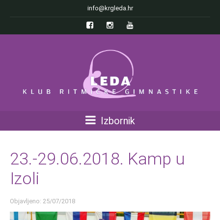
info@krgleda.hr
Izbornik
23.-29.06.2018. Kamp u
Izoli
Objavljeno: 25/07/2018