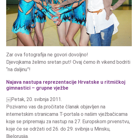
Zar ova fotografija ne govori dovoljno!
Djevojkama želimo sretan put! Ovaj ćemo ih vikend bodriti
“na daljinu”!
Najava nastupa reprezentacije Hrvatske u ritmičkoj
gimnastici – grupne vježbe
￼Petak, 20. svibnja 2011.
Pozivamo vas da pročitate članak objavljen na
internetskim stranicama T-portala o našim vježbačicama
koje se pripremaju za nastup na 27. Europskom prvenstvu,
koje će se održati od 26. do 29. svibnja u Minsku,
Bjelorusija.