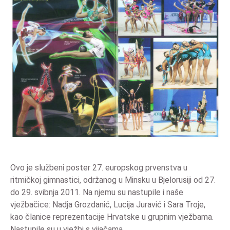
Ovo je službeni poster 27. europskog prvenstva u
ritmičkoj gimnastici, održanog u Minsku u Bjelorusiji od 27.
do 29. svibnja 2011. Na njemu su nastupile i naše
vježbačice: Nadja Grozdanić, Lucija Juravić i Sara Troje,
kao članice reprezentacije Hrvatske u grupnim vježbama.
Nastupile su u vježbi s vijačama.