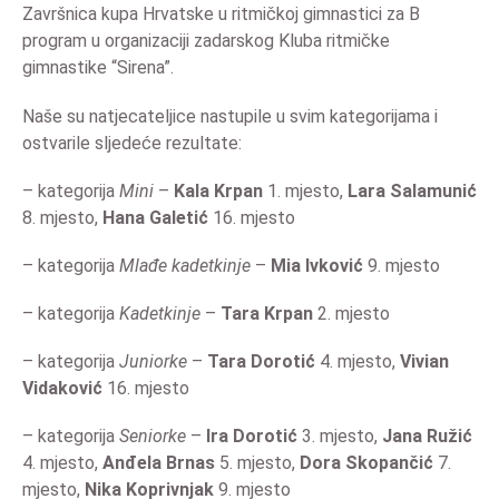
Završnica kupa Hrvatske u ritmičkoj gimnastici za B
program u organizaciji zadarskog Kluba ritmičke
gimnastike “Sirena”.
Naše su natjecateljice nastupile u svim kategorijama i
ostvarile sljedeće rezultate:
– kategorija
Mini
–
Kala Krpan
1. mjesto,
Lara Salamunić
8. mjesto,
Hana Galetić
16. mjesto
– kategorija
Mlađe kadetkinje
–
Mia Ivković
9. mjesto
– kategorija
Kadetkinje
–
Tara Krpan
2. mjesto
– kategorija
Juniorke
–
Tara Dorotić
4. mjesto,
Vivian
Vidaković
16. mjesto
– kategorija
Seniorke
–
Ira Dorotić
3. mjesto,
Jana Ružić
4. mjesto,
Anđela Brnas
5. mjesto,
Dora Skopančić
7.
mjesto,
Nika Koprivnjak
9. mjesto